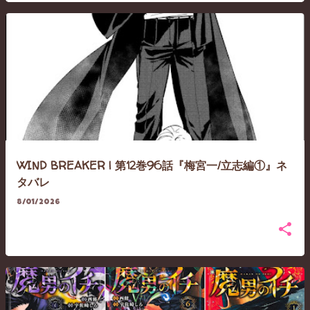
WIND BREAKER | 第12巻96話『梅宮一/立志編①』ネ
タバレ
8/01/2026