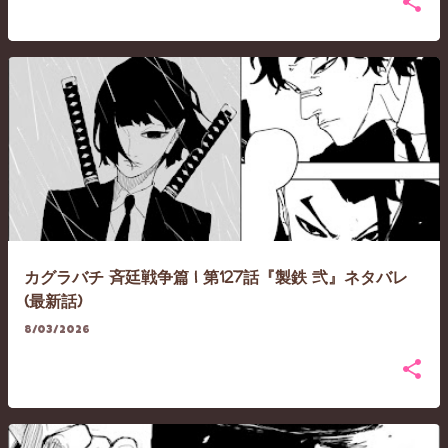
カグラバチ 斉廷戦争篇 | 第127話『製鉄 弐』ネタバレ
(最新話)
8/03/2026