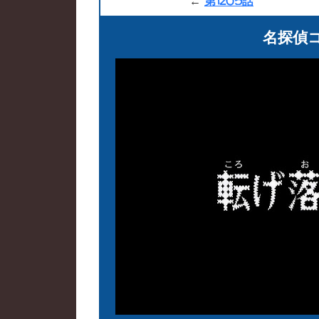
←
第1205話
名探偵コ