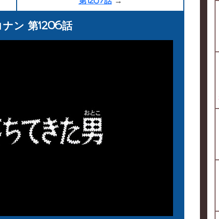
第1207話
→
ナン 第1206話