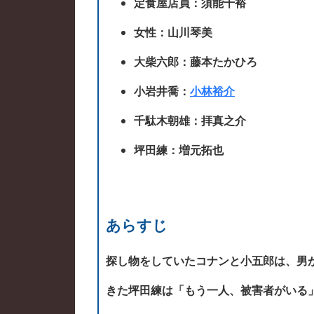
定食屋店員：須能千裕
女性：山川琴美
大柴六郎：藤本たかひろ
小岩井喬：
小林裕介
千駄木朝雄：拝真之介
坪田練：増元拓也
あらすじ
探し物をしていたコナンと小五郎は、男
きた坪田練は「もう一人、被害者がいる