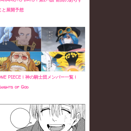
じと展開予想
ONE PIECE | 神の騎士団メンバー一覧 |
nights of God