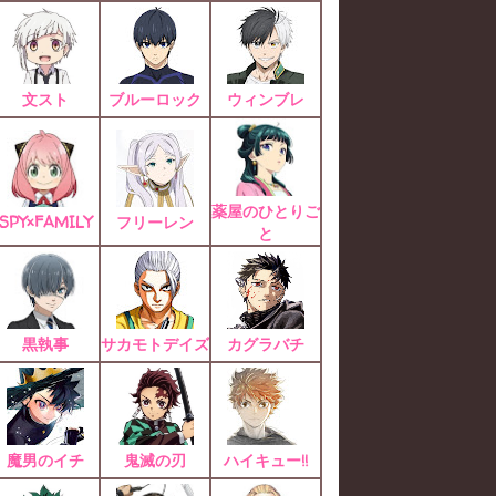
文スト
ブルーロック
ウィンブレ
薬屋のひとりご
SPY×FAMILY
フリーレン
と
黒執事
サカモトデイズ
カグラバチ
魔男のイチ
鬼滅の刃
ハイキュー!!