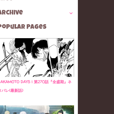
Archive
Popular Pages
SAKAMOTO DAYS | 第270話『全盛期』ネ
タバレ(最新話)