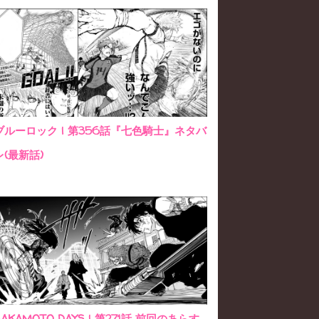
ブルーロック | 第356話『七色騎士』ネタバ
レ(最新話)
SAKAMOTO DAYS | 第271話 前回のあらす