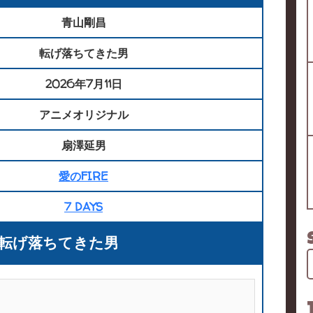
青山剛昌
転げ落ちてきた男
2026年7月11日
アニメオリジナル
扇澤延男
愛のFIRE
7 DAYS
話 転げ落ちてきた男