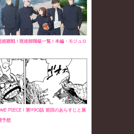
呪術廻戦 | 呪術師階級一覧 | 本編・モジュロ
ONE PIECE | 第1190話 前回のあらすじと展
開予想