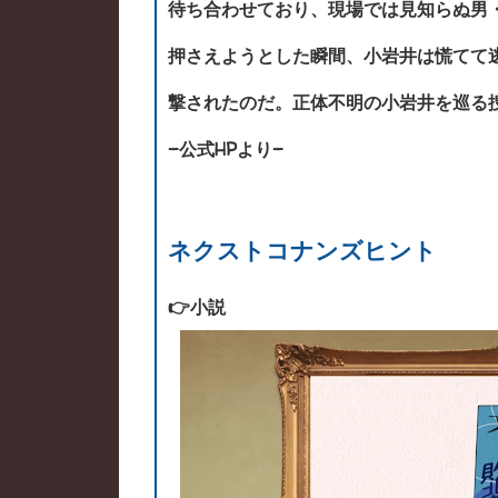
待ち合わせており、現場では見知らぬ男
押さえようとした瞬間、小岩井は慌てて
撃されたのだ。正体不明の小岩井を巡る捜
-公式HPより-
ネクストコナンズヒント
👉小説