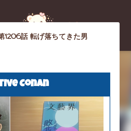
スキップしてメイン コンテンツに移動
第1206話 転げ落ちてきた男
ス障害のお詫びとブログ移転（引
tive Conan