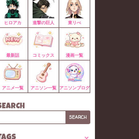
ヒロアカ
進撃の巨人
東リべ
最新話
コミックス
漫画一覧
アニメ一覧
アニソン一覧
アニソンブログ
SEARCH
SEARCH
TAGS