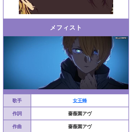
メフィスト
歌手
女王蜂
作詞
薔薇園アヴ
作曲
薔薇園アヴ