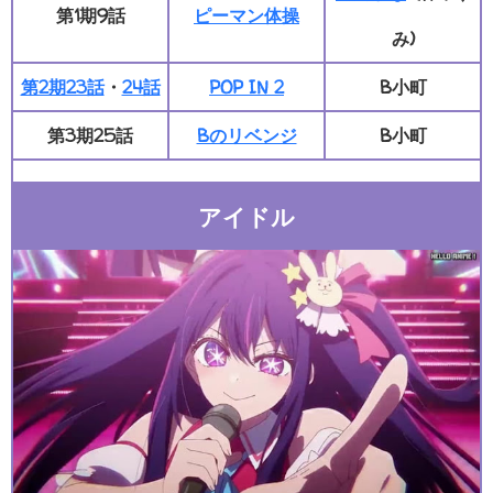
第1期9話
ピーマン体操
み)
第2期23話
・
24話
POP IN 2
B小町
第3期25話
Bのリベンジ
B小町
アイドル