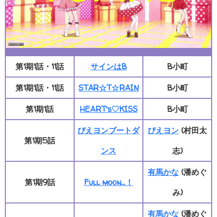
第1期1話・11話
サインはB
B小町
第1期1話・11話
STAR☆T☆RAIN
B小町
第1期1話
HEART's♡KISS
B小町
ぴえヨンブートダ
ぴえヨン
(村田太
第1期5話
ンス
志)
有馬かな
(潘めぐ
第1期9話
Full moon…！
み)
有馬かな
(潘めぐ