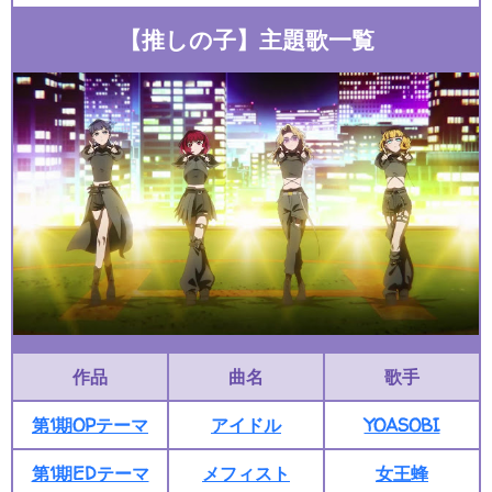
【推しの子】主題歌一覧
作品
曲名
歌手
第1期OPテーマ
アイドル
YOASOBI
第1期EDテーマ
メフィスト
女王蜂