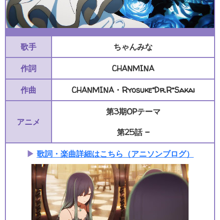
歌手
ちゃんみな
作詞
CHANMINA
作曲
CHANMINA・Ryosuke“Dr.R”Sakai
第3期OPテーマ
アニメ
第25話 -
▶
歌詞・楽曲詳細はこちら（アニソンブログ）