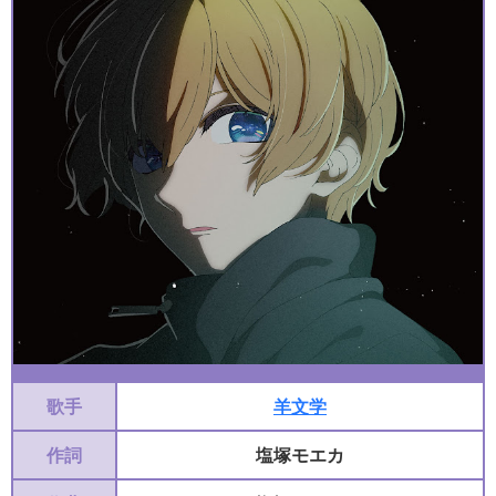
歌手
羊文学
作詞
塩塚モエカ