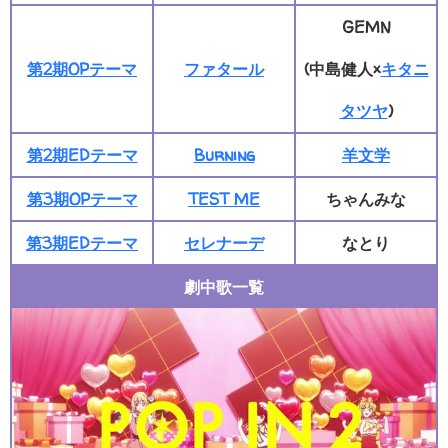
GEMN
第2期OPテーマ
ファタール
(中島健人×
キタニ
タツヤ
)
第2期EDテーマ
Burning
羊文学
第3期OPテーマ
TEST ME
ちゃんみな
第3期EDテーマ
セレナーデ
なとり
劇中歌一覧