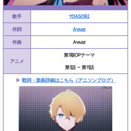
歌手
YOASOBI
作詞
Ayase
作曲
Ayase
第1期OPテーマ
アニメ
第1話 - 第11話
▶
歌詞・楽曲詳細はこちら（アニソンブログ）