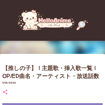
スキップしてメイン コンテンツに移動
【重要なお知らせ】アクセス障害
【推しの子】 | 主題歌・挿入歌一覧 |
のお詫びとブログ移転（引っ越
OP/ED曲名・アーティスト・放送話数
し）について
1/15/2026
8/06/2026