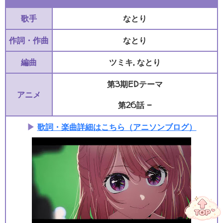
歌手
なとり
作詞・作曲
なとり
編曲
ツミキ, なとり
第3期EDテーマ
アニメ
第26話 -
▶
歌詞・楽曲詳細はこちら（アニソンブログ）
ハローアニメ