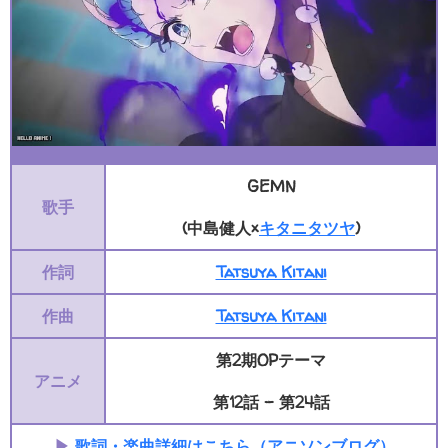
GEMN
歌手
(中島健人×
キタニタツヤ
)
作詞
Tatsuya Kitani
作曲
Tatsuya Kitani
第2期OPテーマ
アニメ
第12話 - 第24話
▶
歌詞・楽曲詳細はこちら（アニソンブログ）