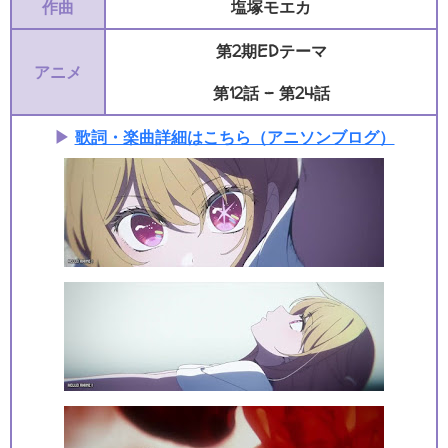
作曲
塩塚モエカ
第2期EDテーマ
アニメ
第12話 - 第24話
▶
歌詞・楽曲詳細はこちら（アニソンブログ）