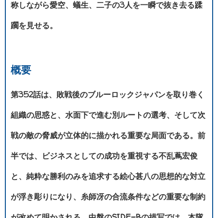
称しながら愛空、蟻生、二子の3人を一瞬で抜き去る蹂
躙を見せる。
概要
第352話は、敗戦後のブルーロックジャパンを取り巻く
組織の思惑と、水面下で進む別ルートの選考、そして次
戦の敵の脅威が立体的に描かれる重要な局面である。前
半では、ビジネスとしての成功を重視する不乱蔦宏俊
と、純粋な勝利のみを追求する絵心甚八の思想的な対立
が浮き彫りになり、糸師冴の合流条件などの重要な制約
が改めて明かされる。中盤のSIDE-Bの描写では、本隊