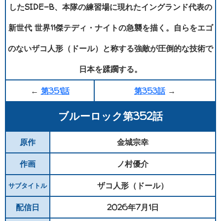
したSIDE-B、本隊の練習場に現れたイングランド代表の
新世代 世界11傑テディ・ナイトの急襲を描く。自らをエゴ
のないザコ人形（ドール）と称する強敵が圧倒的な技術で
日本を蹂躙する。
←
第351話
第353話
→
ブルーロック第352話
原作
金城宗幸
作画
ノ村優介
ザコ人形（ドール）
サブタイトル
配信日
2026年7月1日