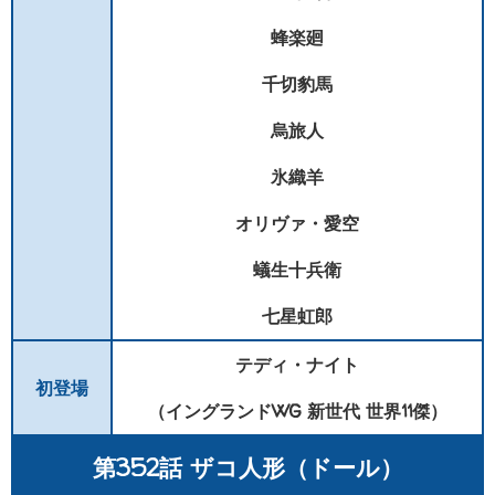
蜂楽廻
千切豹馬
烏旅人
氷織羊
オリヴァ・愛空
蟻生十兵衛
七星虹郎
テディ・ナイト
初登場
（イングランドWG 新世代 世界11傑）
第352話 ザコ人形（ドール）