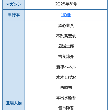
マガジン
2026年31号
単行本
40巻
絵心甚八
不乱蔦宏俊
凪誠士郎
吉良涼介
新導ハネル
水木しげお
西岡初
本出水輪吾
登場人物
雷市陣吾