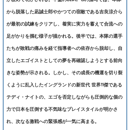
から脱落した凪誠士郎やかつての宿敵である吉良涼介ら
が最初の試練をクリアし、着実に実力を蓄えて合流への
足がかりを掴む様子が描かれる。後半では、本隊の選手
たちが敗戦の痛みを経て指導者への依存から脱却し、自
立したエゴイストとしての夢を再確認しようとする前向
きな姿勢が示される。しかし、その成長の機運を切り裂
くように乱入したイングランドの新世代 世界11傑である
テディ・ナイトの、エゴを否定しながらも圧倒的な個の
力で日本を圧倒する不気味なプレイスタイルが明かさ
れ、次なる激戦への緊張感が一気に高まる。