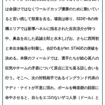
は金儲けではなくワールドカップ優勝のために動いてい
ると言い残して部屋を去る。場面は移り、SIDE-Bの待
機エリアでは新導ハネルに指名された吉良涼介が待つ
中、鼻血を出した凪誠士郎と水木しげお、さらに西岡初
と本出水輪吾が到着し、合計6名が1st. STAGEの突破を
決める。本隊のフィールドでは、選手たちが絵心甚八の
狂気やチームの矛盾について原点に立ち返る話し合いを
行う。そこへ、次の対戦相手であるイングランド代表の
テディ・ナイトが不意に現れ、ボールを蜂楽廻の顔面に
命中させると、自らをエゴのないザコ人形（ドール）と