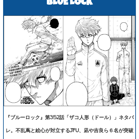
BLUE LOCK
『ブルーロック』第352話「ザコ人形（ドール）」ネタバ
レ。不乱蔦と絵心が対立するJFU、凪や吉良ら６名が突破