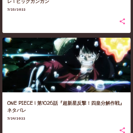
レ | ビッグガンガン
7/25/2022
ONE PIECE | 第1026話『超新星反撃！四皇分解作戦』
ネタバレ
7/24/2022