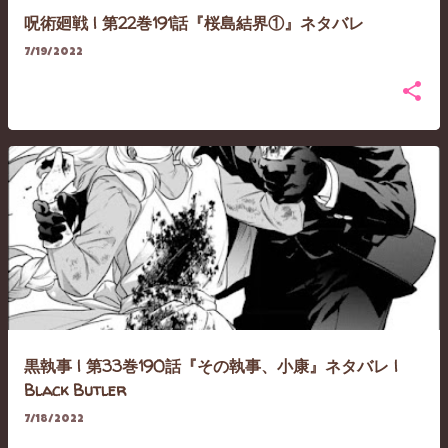
呪術廻戦 | 第22巻191話『桜島結界①』ネタバレ
7/19/2022
黒執事 | 第33巻190話『その執事、小康』ネタバレ |
Black Butler
7/18/2022