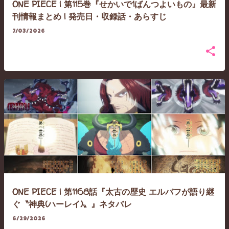
ONE PIECE | 第115巻『せかいで1ばんつよいもの』最新
刊情報まとめ | 発売日・収録話・あらすじ
7/03/2026
ONE PIECE | 第1168話『太古の歴史 エルバフが語り継
ぐ〝神典(ハーレイ)〟』ネタバレ
6/29/2026