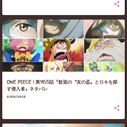
ONE PIECE | 第1165話『歓迎の〝友の盃〟とロキを探
す侵入者』ネタバレ
6/08/2026