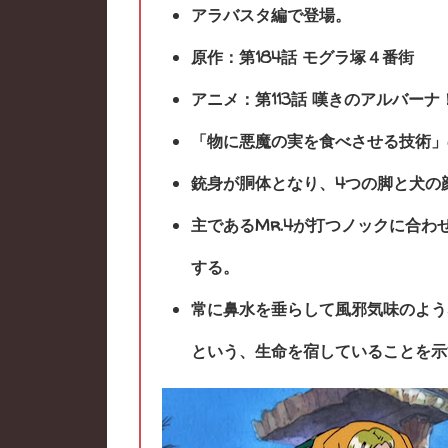
アラバスタ編で登場。
原作：第184話 モグラ塚４番街
アニメ：第113話 嘆きのアルバー
「物に悪魔の実を食べさせる技術」
銃身が胴体となり、4つの脚と犬の
主であるMr.4が打つノックに合
する。
常に鼻水を垂らして風邪気味のよう
という、生命を宿していることを示