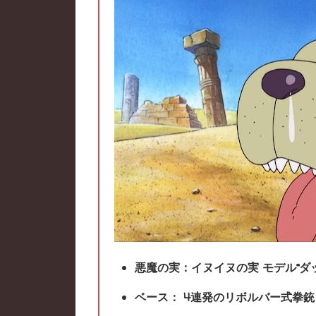
悪魔の実：イヌイヌの実 モデル“ダ
ベース： 4連発のリボルバー式拳銃