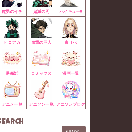
魔男のイチ
鬼滅の刃
ハイキュー!!
ヒロアカ
進撃の巨人
東リべ
最新話
コミックス
漫画一覧
アニメ一覧
アニソン一覧
アニソンブログ
SEARCH