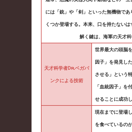
には「銃」や「剣」といった無機物であ
くつか登場する。本来、口を持たないは
解く鍵は、海軍の天才科
世界最大の頭脳を
因子」を発見し
天才科学者Dr.ベガパ
させる」という
ンクによる技術
「血統因子」を
せることに成功
現在までに登場
を食べているの