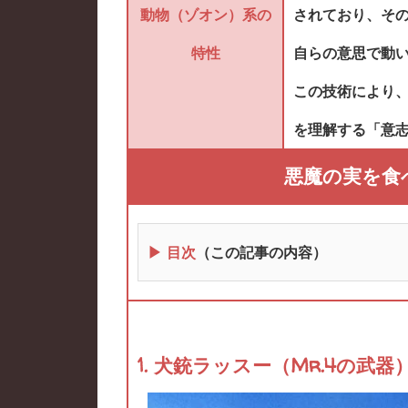
動物（ゾオン）系の
されており、そ
特性
自らの意思で動
この技術により
を理解する「意
悪魔の実を食
▶ 目次
（この記事の内容）
1. 犬銃ラッスー（Mr.4の武器