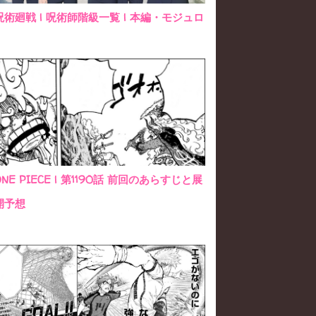
呪術廻戦 | 呪術師階級一覧 | 本編・モジュロ
ONE PIECE | 第1190話 前回のあらすじと展
開予想