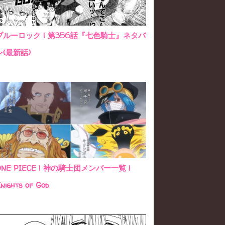
ブルーロック | 第356話『七色騎士』ネタバ
レ(最新話)
ONE PIECE | 神の騎士団メンバー一覧 |
nights of God