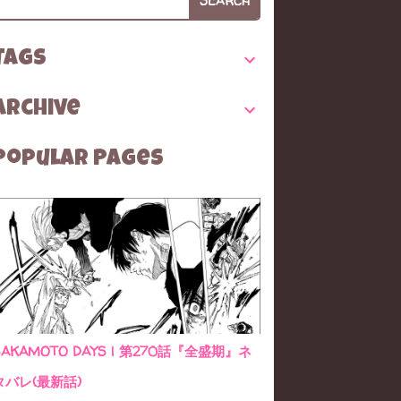
SEARCH
TAGS
Archive
Popular Pages
SAKAMOTO DAYS | 第270話『全盛期』ネ
タバレ(最新話)