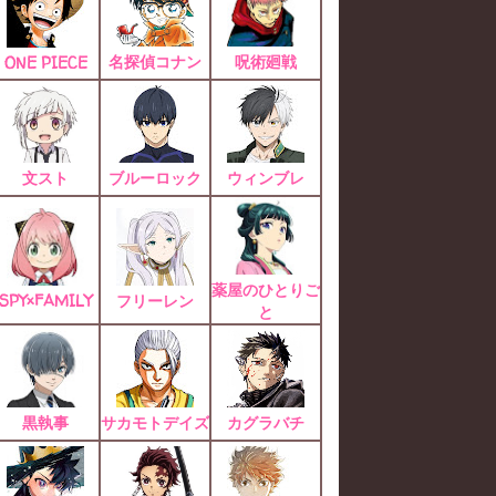
名探偵コナン
呪術廻戦
ONE PIECE
文スト
ブルーロック
ウィンブレ
薬屋のひとりご
SPY×FAMILY
フリーレン
と
黒執事
サカモトデイズ
カグラバチ