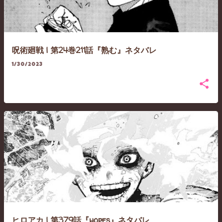
呪術廻戦 | 第24巻211話『熟む』ネタバレ
1/30/2023
ヒロアカ | 第379話『hopes』ネタバレ