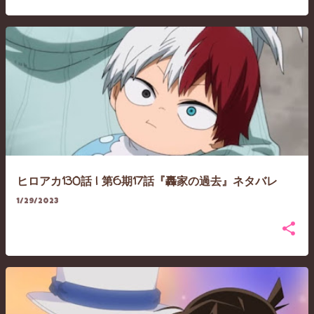
ヒロアカ130話 | 第6期17話『轟家の過去』ネタバレ
1/29/2023