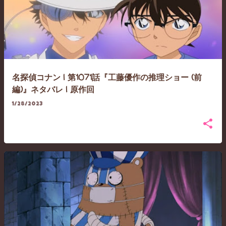
名探偵コナン | 第1071話『工藤優作の推理ショー (前
編)』ネタバレ | 原作回
1/28/2023