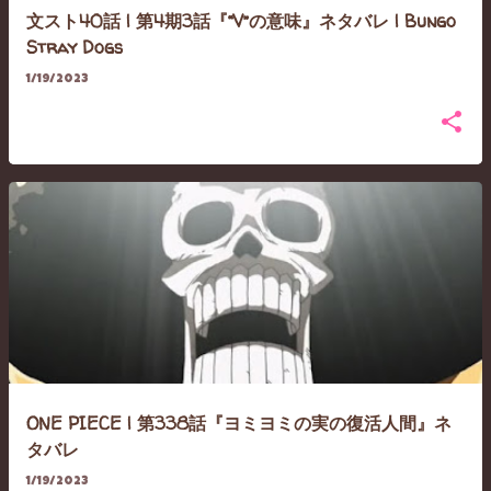
文スト40話 | 第4期3話『“V”の意味』ネタバレ | Bungo
Stray Dogs
1/19/2023
ONE PIECE | 第338話『ヨミヨミの実の復活人間』ネ
タバレ
1/19/2023