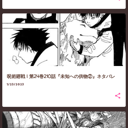
呪術廻戦 | 第24巻210話『未知への供物②』ネタバレ
1/23/2023