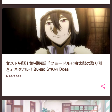
文スト41話 | 第4期4話『フョードルと虫太郎の取り引
き』ネタバレ | Bungo Stray Dogs
1/26/2023