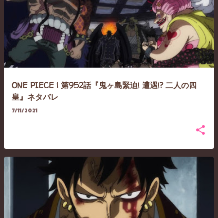
ONE PIECE | 第952話『鬼ヶ島緊迫! 遭遇!? 二人の四
皇』ネタバレ
7/11/2021