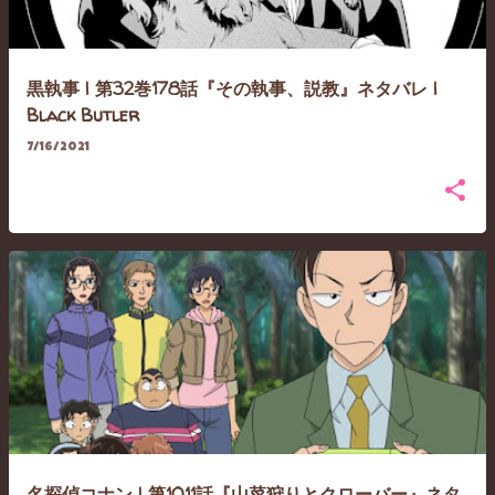
黒執事 | 第32巻178話『その執事、説教』ネタバレ |
Black Butler
7/16/2021
名探偵コナン | 第1011話『山菜狩りとクローバー』ネタ