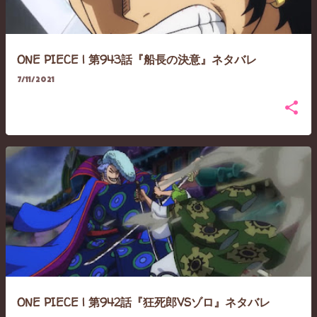
ONE PIECE | 第943話『船長の決意』ネタバレ
7/11/2021
ONE PIECE | 第942話『狂死郎VSゾロ』ネタバレ