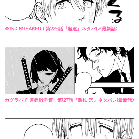
WIND BREAKER | 第225話『邂逅』ネタバレ(最新話)
カグラバチ 斉廷戦争篇 | 第127話『製鉄 弐』ネタバレ(最新話)