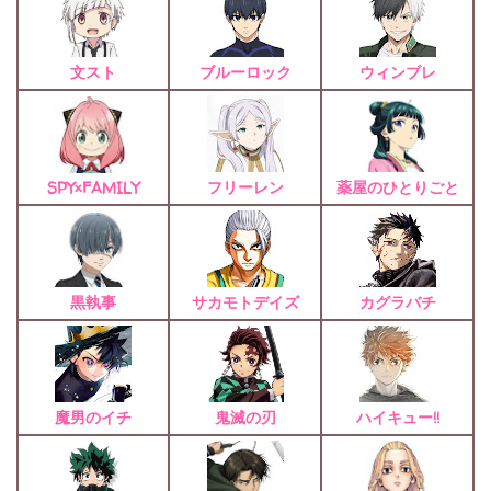
文スト
ブルーロック
ウィンブレ
フリーレン
薬屋のひとりごと
SPY×FAMILY
黒執事
サカモトデイズ
カグラバチ
魔男のイチ
鬼滅の刃
ハイキュー!!