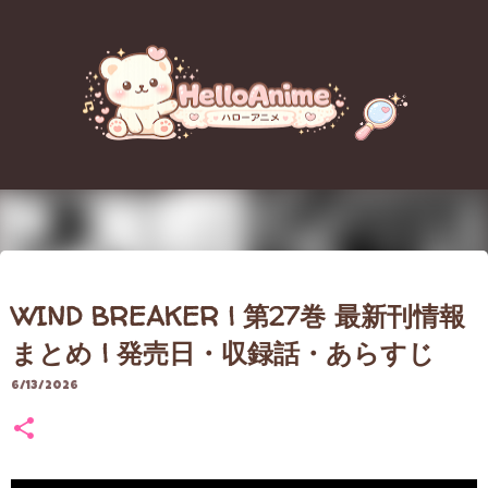
スキップしてメイン コンテンツに移動
【重要なお知らせ】アクセス障害
WIND BREAKER | 第27巻 最新刊情報
のお詫びとブログ移転（引っ越
まとめ | 発売日・収録話・あらすじ
し）について
6/13/2026
8/06/2026