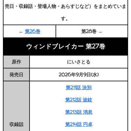
売日・収録話・登場人物・あらすじなど）をまとめていま
す。
←
第26巻
第28巻 →
ウィンドブレイカー 第27巻
原作
にいさとる
発売日
2026年9月9日(水)
第211話 決別
第212話 波紋
第213話 消息
収録話
第214話 円卓