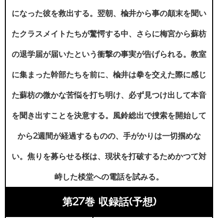
になった彼を救出する。翌朝、楡井から事の顛末を聞い
たクラスメイトたちが驚愕する中、さらに梅宮から蘇枋
の退学届が届いたという衝撃の事実が告げられる。教室
に集まった幹部たちを前に、楡井は拳を交えた際に感じ
た蘇枋の微かな苦悩を打ち明け、必ず見つけ出して本音
を聞き出すことを決意する。風鈴総出で捜索を開始して
から2週間が経過するものの、手がかりは一切掴めな
い。焦りを募らせる桜は、現状を打破するためかつて対
峙した棪堂への電話を試みる。
第27巻 収録話(予想)