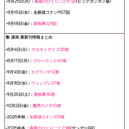
▪8月25日(火)：
薬屋のひとりごと87話
(ビッグガンガン版)
▪9月16日(水)：名探偵コナン1167話
▪9月18日(金)：
黒執事229話
📚 漫画 最新刊情報まとめ
▪8月4日(火)：
サカモトデイズ28巻
▪
8月17日(月)：
ブルーロック40巻
▪9月4日(金)：
カグラバチ12巻
▪9月9日(水)：
ウィンブレ27巻
▪9月26日(土)：
黒執事36巻
▪10月2日(金)：
魔男のイチ10巻
▪2026年秋：
名探偵コナン109巻
▪2026年冬：
薬屋のひとりごと23巻
(サンデーGX)