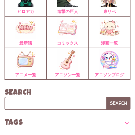
ヒロアカ
進撃の巨人
東リべ
最新話
コミックス
漫画一覧
アニメ一覧
アニソン一覧
アニソンブログ
SEARCH
SEARCH
TAGS