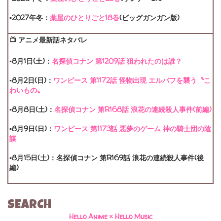
▪2027年冬：
薬屋のひとりごと18巻
(ビッグガンガン版)
📺 アニメ最新話ネタバレ
▪8月1日(土)：
名探偵コナン 第1209話 狙われたのは誰？
▪8月2日(日)：
ワンピース 第1172話 怪物出現 エルバフを襲う〝こ
わいもの〟
▪8月8日(土)：
名探偵コナン 第R168話 浪花の連続殺人事件(前編)
▪8月9日(日)：
ワンピース 第1173話 悪夢のゲーム 神の騎士団の陰
謀
▪8月15日(土)：名探偵コナン 第R169話 浪花の連続殺人事件(後
編)
SEARCH
Hello Anime × Hello Music