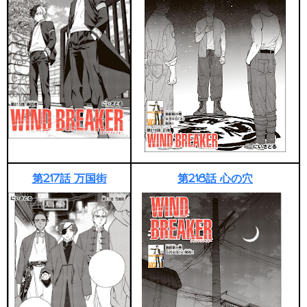
第217話 万国街
第218話 心の穴