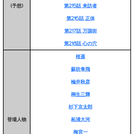
(予想)
第215話 来訪者
第216話 正体
第217話 万国街
第218話 心の穴
桜遥
蘇枋隼飛
楡井秋彦
桐生三輝
杉下京太郎
登場人物
柘浦大河
梅宮一