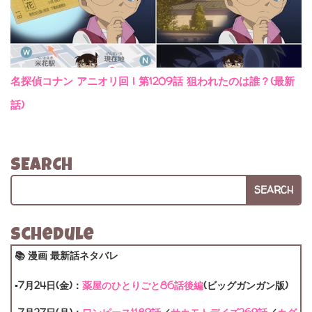
名探偵コナン アニオリ回 | 第1209話 狙われたのは誰？(最新
話)
SEARCH
SEARCH
Schedule
📚 漫画 最新話ネタバレ
▪7月24日(金)：
薬屋のひとりごと86話後編
(ビッグガンガン版)