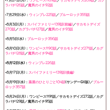
▪7月27日(月)：
ワンピース1189話
／
サカモトデイズ269話
／
カグ
ラバチ126話
／
魔男のイチ92話
▪7月29日(水)：
ウィンブレ225話
／
ブルーロック355話
▪8月3日(月)：
スパイファミリー139話(前編)
／
サカモトデイズ
270話
／
カグラバチ127話
／
魔男のイチ93話
▪8月5日(水)：
ブルーロック356話
▪8月10日(月)：
ワンピース1190話
／
サカモトデイズ271話
／
カグ
ラバチ128話
／
魔男のイチ94話
▪8月12日(水)：
ウィンブレ226話
▪8月17日(月)：
スパイファミリー139話(後編)
▪8月19日(水)：
薬屋のひとりごと104話
(サンデーGX版)／
ブルー
ロック357話
▪8月24日(月)：ワンピース1191話／サカモトデイズ272話／カグ
ラバチ129話／魔男のイチ95話