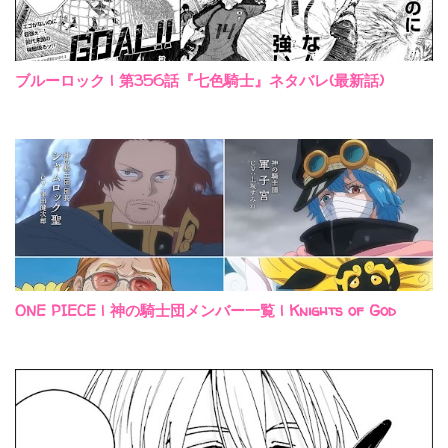
ブルーロック | 第356話『七色騎士』ネタバレ(最新話)
ONE PIECE | 神の騎士団メンバー一覧 | Knights of God