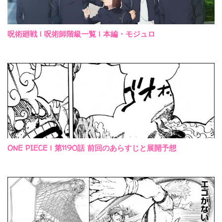
呪術廻戦 | 呪術師階級一覧 | 本編・モジュロ
ONE PIECE | 第1190話 前回のあらすじと展開予想