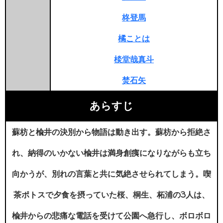
柊登馬
橘ことは
棪堂哉真斗
焚石矢
あらすじ
蘇枋と楡井の決別から物語は動き出す。蘇枋から拒絶さ
れ、納得のいかない楡井は満身創痍になりながらも立ち
向かうが、別れの言葉と共に気絶させられてしまう。喫
茶ポトスで夕食を摂っていた桜、桐生、柘浦の3人は、
楡井からの悲痛な電話を受けて公園へ急行し、ボロボロ