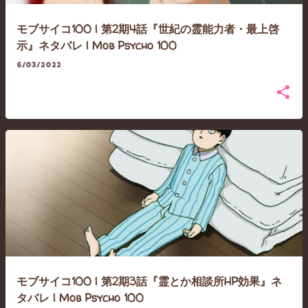
モブサイコ100 | 第2期4話『世紀の霊能力者・最上啓
示』ネタバレ | Mob Psycho 100
6/03/2022
モブサイコ100 | 第2期3話『霊とか相談所HP効果』ネ
タバレ | Mob Psycho 100