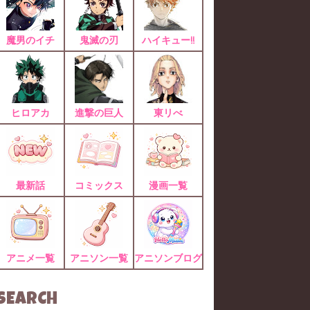
魔男のイチ
鬼滅の刃
ハイキュー!!
ヒロアカ
進撃の巨人
東リべ
最新話
コミックス
漫画一覧
アニメ一覧
アニソン一覧
アニソンブログ
SEARCH