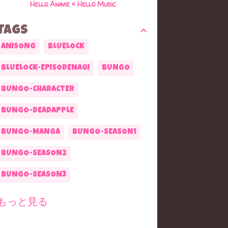
Hello Anime × Hello Music
TAGS
ANISONG
BLUELOCK
BLUELOCK-EPISODENAGI
BUNGO
BUNGO-CHARACTER
BUNGO-DEADAPPLE
BUNGO-MANGA
BUNGO-SEASON1
BUNGO-SEASON2
BUNGO-SEASON3
BUNGO-SEASON4
もっと見る
BUNGO-SEASON5
BUNGO-WAN