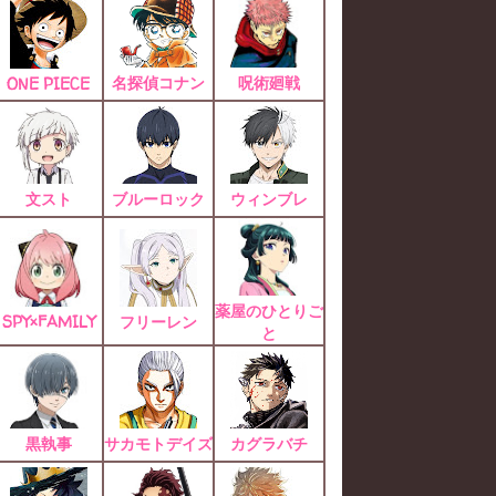
名探偵コナン
呪術廻戦
ONE PIECE
文スト
ブルーロック
ウィンブレ
薬屋のひとりご
SPY×FAMILY
フリーレン
と
黒執事
サカモトデイズ
カグラバチ