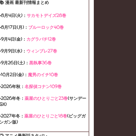
📚 漫画 最新刊情報まとめ
HEROACA-SEASON6
▪8月4日(火)：
サカモトデイズ28巻
HEROACA-SEASON7
HORIMIYA
▪
8月17日(月)：
ブルーロック40巻
ISHIDAAKIRA
JUJUSTROLL
▪9月4日(金)：
カグラバチ12巻
JUJUTSU
JUJUTSU-0
▪9月9日(水)：
ウィンブレ27巻
JUJUTSU-CHARACTER
▪9月26日(土)：
黒執事36巻
JUJUTSU-MANGA
▪10月2日(金)：
魔男のイチ10巻
JUJUTSU-MODULO
▪2026年秋：
名探偵コナン109巻
JUJUTSU-SEASON1
▪2026年冬：
薬屋のひとりごと23巻
(サンデー
GX)
JUJUTSU-SEASON2
▪2027年冬：
薬屋のひとりごと18巻
(ビッグガ
JUJUTSU-SHIMETSUKAIYU
ンガン版)
JUJUTSU-SHINJUKU
KAGURABACHI
📺 アニメ最新話ネタバレ