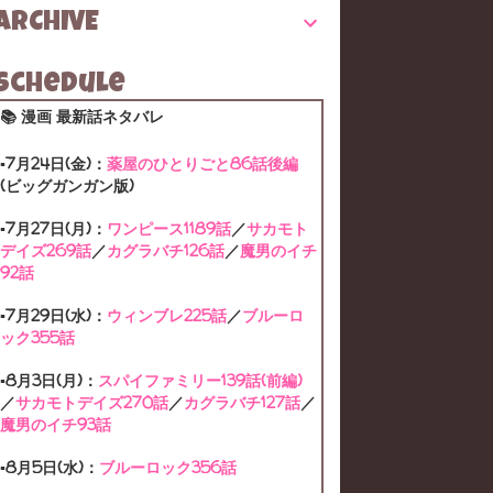
ARCHIVE
CHAINSAWMAN
COMICS
CONAN
CONAN-ANIME
CONAN-CHARACTER
Schedule
📚 漫画 最新話ネタバレ
CONAN-HANZAWA
CONAN-MANGA
▪7月24日(金)：
薬屋のひとりごと86話後編
CONAN-MOVIE
CONAN-MOVIE13
(ビッグガンガン版)
CONAN-MOVIE20
CONAN-MOVIE22
▪7月27日(月)：
ワンピース1189話
／
サカモト
デイズ269話
／
カグラバチ126話
／
魔男のイチ
CONAN-MOVIE23
CONAN-MOVIE25
92話
CONAN-MOVIE26
CONAN-R
CPAI
▪7月29日(水)：
ウィンブレ225話
／
ブルーロ
ック355話
DRSTONE
DRSTONE-SEASON1
▪8月3日(月)：
スパイファミリー139話(前編)
DRSTONE-SEASON2
／
サカモトデイズ270話
／
カグラバチ127話
／
魔男のイチ93話
DRSTONE-SEASON3
FREE
▪8月5日(水)：
ブルーロック356話
FRIEREN
HAIKYU