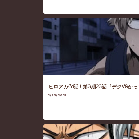
HEROACA
HEROACA-SEASON3
ヒロアカ61話 | 第3期23話『デクVSかっちゃ
1/23/2021
HEROACA
HEROACA-SEASON3