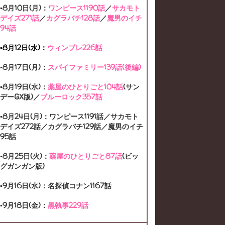
▪8月10日(月)：
ワンピース1190話
／
サカモト
デイズ271話
／
カグラバチ128話
／
魔男のイチ
HAIKYU-CHARACTER
HAIKYU-OVA
94話
HAIKYU-SEASON1
HAIKYU-SEASON2
▪8月12日(水)：
ウィンブレ226話
HAIKYU-SEASON3
HAIKYU-SEASON4
▪8月17日(月)：
スパイファミリー139話(後編)
HEROACA
HEROACA-CHARACTER
▪8月19日(水)：
薬屋のひとりごと104話
(サン
デーGX版)／
ブルーロック357話
HEROACA-MANGA
HEROACA-MOVIE
▪8月24日(月)：ワンピース1191話／サカモト
HEROACA-OVA
HEROACA-SEASON1
デイズ272話／カグラバチ129話／魔男のイチ
95話
HEROACA-SEASON2
▪8月25日(火)：
薬屋のひとりごと87話
(ビッ
グガンガン版)
HEROACA-SEASON3
▪9月16日(水)：名探偵コナン1167話
HEROACA-SEASON4
▪9月18日(金)：
黒執事229話
HEROACA-SEASON5