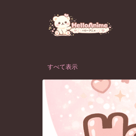
ラベル（
HEROACA-Season3
）が付いた投稿を表示
すべて表示
投
稿