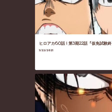
ヒロアカ60話 | 第3期22話『仮免試験終了』ネ
1/22/2021
HEROACA
HEROACA-SEASON3