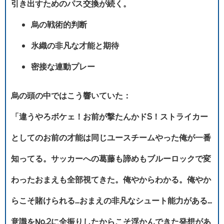
引き出すためのパス交換が続く。
烏の戦術的判断
氷織の非凡な才能と期待
密接な連動プレー
烏の頭の中ではこう響いていた：
「違うやろボケェ！お前が撃たんかドS！ストライカー
としてのお前の才能は同じユースチームやった俺が一番
知ってる。サッカーへの葛藤も諦めもブルーロックで変
わったおまえも全部視てきた。俺やからわかる。俺やか
らこそ賭けられる…おまえの非凡なシュート能力がある…
意識をNo.2に全振りしたからこそ浮かんできた発想があ