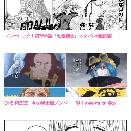
ブルーロック | 第356話『七色騎士』ネタバレ(最新話)
ONE PIECE | 神の騎士団メンバー一覧 | Knights of God