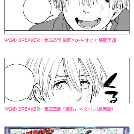
WIND BREAKER | 第226話 前回のあらすじと展開予想
WIND BREAKER | 第225話『邂逅』ネタバレ(最新話)