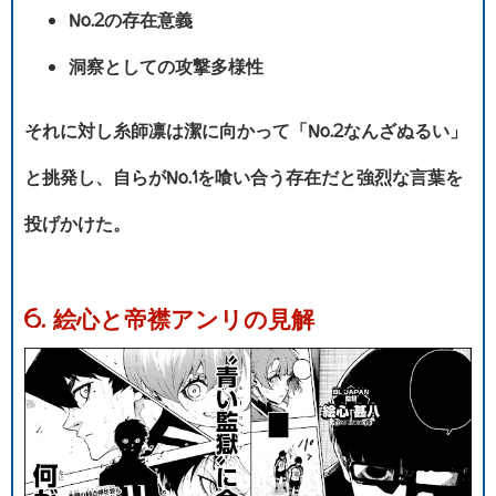
No.2の存在意義
洞察としての攻撃多様性
それに対し糸師凛は潔に向かって「No.2なんざぬるい」
と挑発し、自らがNo.1を喰い合う存在だと強烈な言葉を
投げかけた。
6. 絵心と帝襟アンリの見解