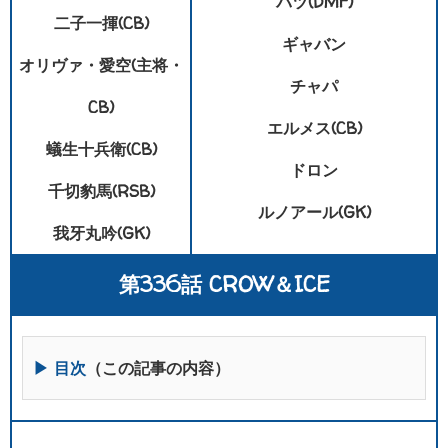
バツ(DMF)
二子一揮(CB)
ギャバン
オリヴァ・愛空(主将・
チャパ
CB)
エルメス(CB)
蟻生十兵衛(CB)
ドロン
千切豹馬(RSB)
ルノアール(GK)
我牙丸吟(GK)
第336話 CROW＆ICE
▶ 目次
（この記事の内容）