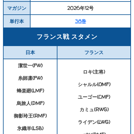
マガジン
2026年12号
単行本
38巻
フランス戦 スタメン
日本
フランス
潔世一(FW)
ロキ(主将)
糸師凛(FW)
シャルル(OMF)
蜂楽廻(LMF)
ユーゴー(CMF)
烏旅人(DMF)
カミュ(RWG)
御影玲王(RMF)
ライデン(LWG)
氷織羊(LSB)