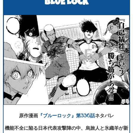
BLUE LOCK
原作漫画
『ブルーロック』第336話
ネタバレ
機能不全に陥る日本代表攻撃陣の中、烏旅人と氷織羊が新