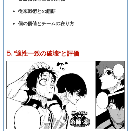
従来戦術との齟齬
個の価値とチームの在り方
5. “適性一致の破壊”と評価