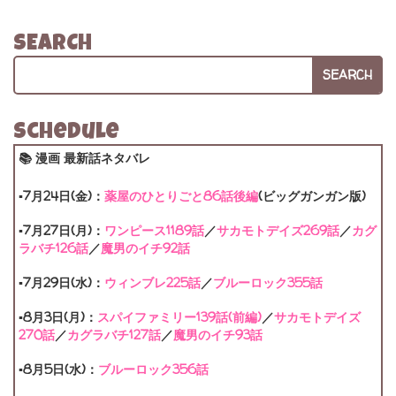
SEARCH
SEARCH
Schedule
📚 漫画 最新話ネタバレ
▪7月24日(金)：
薬屋のひとりごと86話後編
(ビッグガンガン版)
▪7月27日(月)：
ワンピース1189話
／
サカモトデイズ269話
／
カグ
ラバチ126話
／
魔男のイチ92話
▪7月29日(水)：
ウィンブレ225話
／
ブルーロック355話
▪8月3日(月)：
スパイファミリー139話(前編)
／
サカモトデイズ
270話
／
カグラバチ127話
／
魔男のイチ93話
▪8月5日(水)：
ブルーロック356話