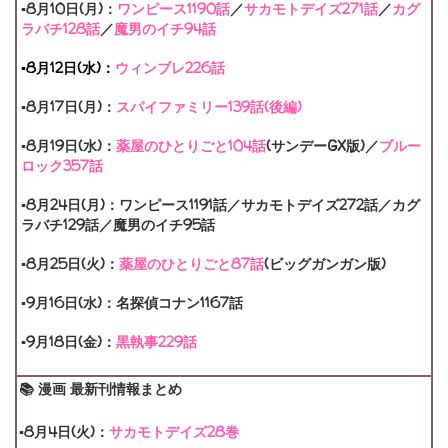
▪8月10日(月)：
ワンピース1190話
／
サカモトデイズ271話
／
カグ
ラバチ128話
／
魔男のイチ94話
▪8月12日(水)：
ウィンブレ226話
▪8月17日(月)：
スパイファミリー139話(後編)
▪8月19日(水)：
薬屋のひとりごと104話
(サンデーGX版)／
ブルー
ロック357話
▪8月24日(月)：ワンピース1191話／サカモトデイズ272話／カグ
ラバチ129話／魔男のイチ95話
▪8月25日(火)：
薬屋のひとりごと87話
(ビッグガンガン版)
▪9月16日(水)：名探偵コナン1167話
▪9月18日(金)：
黒執事229話
📚 漫画 最新刊情報まとめ
▪8月4日(火)：
サカモトデイズ28巻