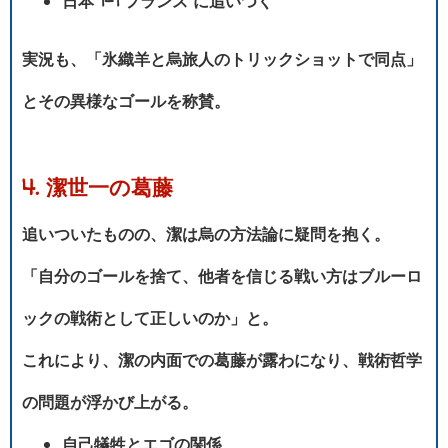
日本 1-1 フランス に追いつく
実況も、「氷織羊と烏旅人のトリックショットで同点」
とその異様なゴールを称賛。
4. 潔世一の葛藤
追いついたものの、潔は烏の方法論に疑問を抱く。
「自分のゴールを捨て、他者を信じる戦い方はブルーロ
ックの戦術として正しいのか」と。
これにより、潔の内面での葛藤が露わになり、戦術哲学
の問題が浮かび上がる。
自己犠牲とエゴの関係