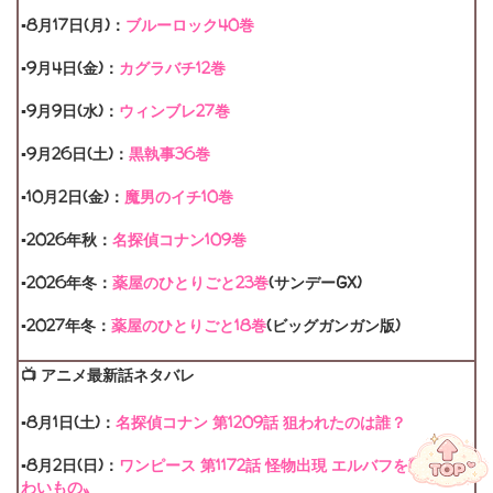
▪
8月17日(月)：
ブルーロック40巻
▪9月4日(金)：
カグラバチ12巻
▪9月9日(水)：
ウィンブレ27巻
▪9月26日(土)：
黒執事36巻
▪10月2日(金)：
魔男のイチ10巻
▪2026年秋：
名探偵コナン109巻
▪2026年冬：
薬屋のひとりごと23巻
(サンデーGX)
▪2027年冬：
薬屋のひとりごと18巻
(ビッグガンガン版)
📺 アニメ最新話ネタバレ
▪8月1日(土)：
名探偵コナン 第1209話 狙われたのは誰？
ハローアニメ
▪8月2日(日)：
ワンピース 第1172話 怪物出現 エルバフを襲う〝こ
わいもの〟