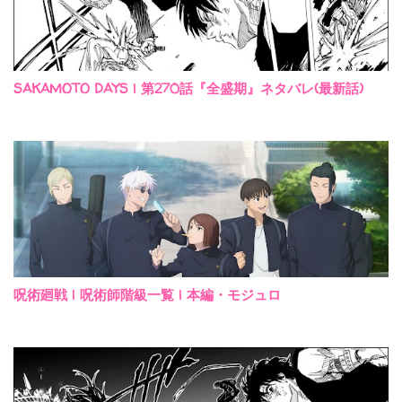
SAKAMOTO DAYS | 第270話『全盛期』ネタバレ(最新話)
呪術廻戦 | 呪術師階級一覧 | 本編・モジュロ