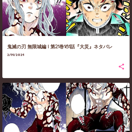
鬼滅の刃 無限城編 | 第21巻181話『大災』ネタバレ
2/14/2024