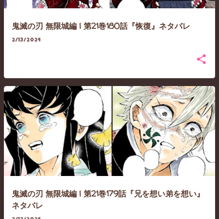
鬼滅の刃 無限城編 | 第21巻180話『恢復』ネタバレ
2/13/2024
鬼滅の刃 無限城編 | 第21巻179話『兄を想い弟を想い』
ネタバレ