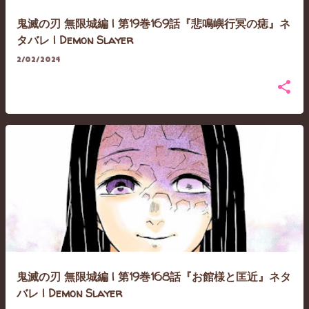
鬼滅の刃 無限城編 | 第19巻169話『悲鳴嶼行冥の痣』ネ
タバレ | Demon Slayer
2/02/2024
鬼滅の刃 無限城編 | 第19巻168話『お館様と匡近』ネタ
バレ | Demon Slayer