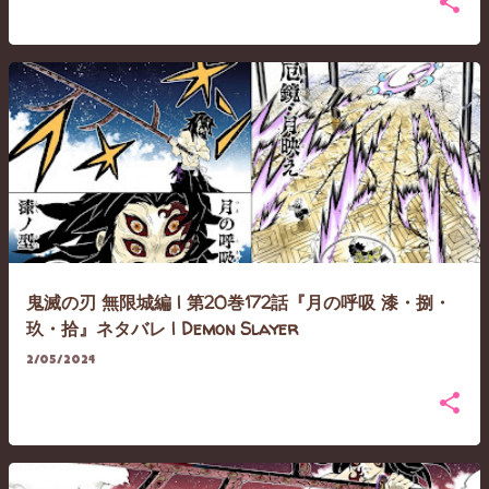
鬼滅の刃 無限城編 | 第20巻172話『月の呼吸 漆・捌・
玖・拾』ネタバレ | Demon Slayer
2/05/2024