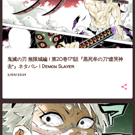
鬼滅の刃 無限城編 | 第20巻171話『黒死牟の刀“虛哭神
去”』ネタバレ | Demon Slayer
2/04/2024