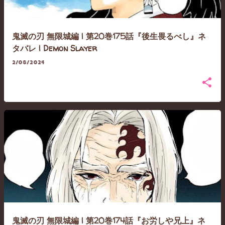
鬼滅の刃 無限城編 | 第20巻175話『後生畏るべし』ネ
タバレ | Demon Slayer
2/08/2024
鬼滅の刃 無限城編 | 第20巻174話『お労しや兄上』ネ