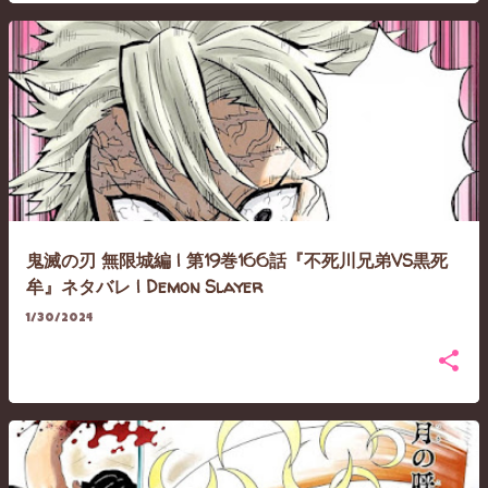
鬼滅の刃 無限城編 | 第19巻166話『不死川兄弟VS黒死
牟』ネタバレ | Demon Slayer
1/30/2024