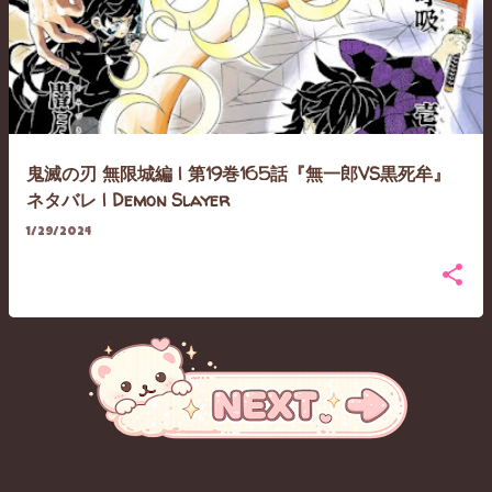
鬼滅の刃 無限城編 | 第19巻165話『無一郎VS黒死牟』
ネタバレ | Demon Slayer
1/29/2024