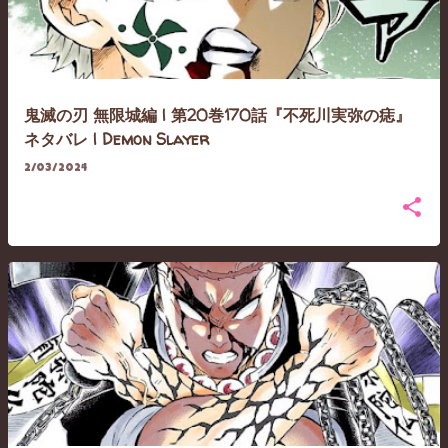
鬼滅の刃 無限城編 | 第20巻170話『不死川実弥の痣』
ネタバレ | Demon Slayer
2/03/2024