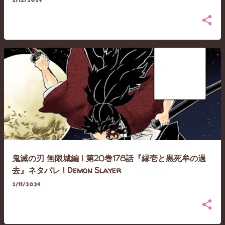
2/12/2024
鬼滅の刃 無限城編 | 第20巻178話『縁壱と黒死牟の過
去』ネタバレ | Demon Slayer
2/11/2024