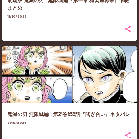
劇場版 鬼滅の刃 | 無限城編『第一章 猗窩座再来』情報
まとめ
11/18/2025
鬼滅の刃 無限城編 | 第21巻183話『閲ぎ合い』ネタバレ
2/16/2024