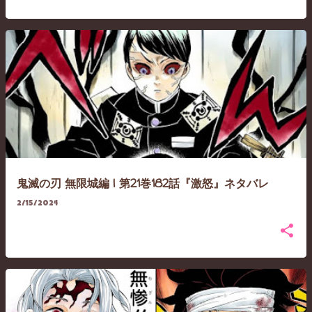
鬼滅の刃 無限城編 | 第21巻182話『激怒』ネタバレ
2/15/2024