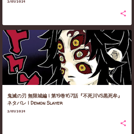
2/01/2024
鬼滅の刃 無限城編 | 第19巻167話『不死川VS黒死牟』
ネタバレ | Demon Slayer
2/01/2024