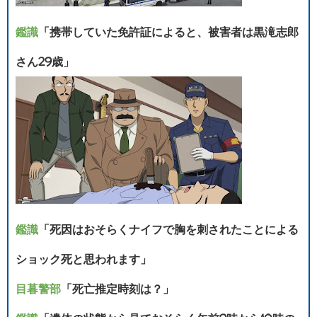
鑑識
「携帯していた免許証によると、被害者は黒滝志郎
さん29歳」
鑑識
「死因はおそらくナイフで胸を刺されたことによる
ショック死と思われます」
目暮警部
「死亡推定時刻は？」