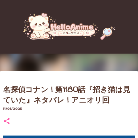
スキップしてメイン コンテンツに移動
【重要なお知らせ】アクセス障害
名探偵コナン | 第1180話『招き猫は見
のお詫びとブログ移転（引っ越
ていた』ネタバレ | アニオリ回
し）について
11/01/2025
8/06/2026