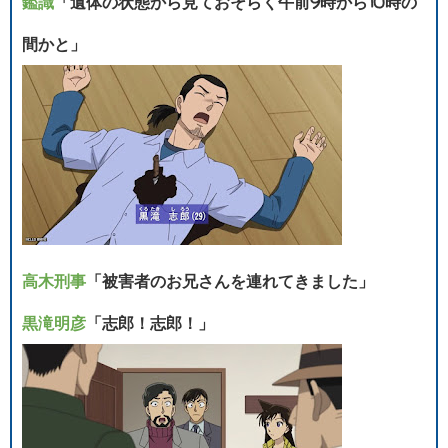
鑑識
「遺体の状態から見ておそらく午前9時から10時の
間かと」
高木刑事
「被害者のお兄さんを連れてきました」
黒滝明彦
「志郎！志郎！」