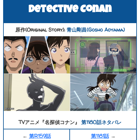
Detective Conan
原作(Original Story):
青山剛昌(Gosho Aoyama)
TVアニメ『名探偵コナン』
第1180話ネタバレ
←
第R159話
第1181話
→