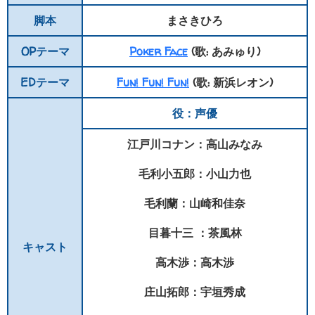
脚本
まさきひろ
OPテーマ
Poker Face
(歌: あみゅり)
EDテーマ
Fun! Fun! Fun!
(歌: 新浜レオン)
役：声優
江戸川コナン：高山みなみ
毛利小五郎：小山力也
毛利蘭：山崎和佳奈
目暮十三 ：茶風林
キャスト
高木渉：高木渉
庄山拓郎：宇垣秀成