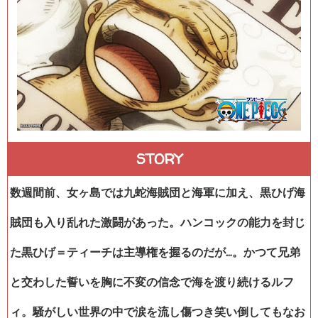
STORY
数週間前、女ヶ島では九蛇海賊団と海軍に加え、黒ひげ海
賊団も入り乱れた激闘があった。ハンコックの能力を封じ
た黒ひげ＝ティーチは主導権を握るのだが…。かつて兄弟
と交わした誓いを胸に不変の信念で海を渡り続けるルフ
ィ。騒がしい世界の中で涙を流し傷つき笑い倒してもなお