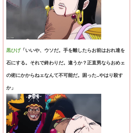
黒ひげ
「いいや、ウソだ。手を離したらお前はおれ達を
石にする。それで終わりだ。違うか？正直男ならおめェ
の術にかからねェなんて不可能だ。困った…やはり殺す
か」