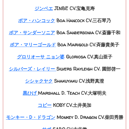
ジンベエ
JINBE CV.宝亀克寿
ボア・ハンコック
Boa Hancock CV.三石琴乃
ボア・サンダーソニア
Boa Sandersonia CV.斎藤千和
ボア・マリーゴールド
Boa Marigold CV.斉藤貴美子
グロリオーサ ニョン婆
Gloriosa CV.真山亜子
シルバーズ・レイリー
Silvers Rayleigh CV. 園部啓一
シシャクヤク
Shakuyaku
CV.
浅野真澄
黒ひげ
Marshall D. Teach CV.大塚明夫
コビー
KOBY CV.土井美加
モンキー・D・ドラゴン
Monkey D. Dragon CV.柴田秀勝