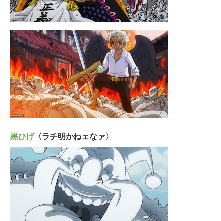
黒ひげ
〈ラチ明かねェなァ〉