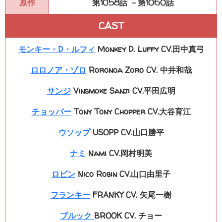
原作
第1058話 －第1060話
CAST
モンキー・D・ルフィ
Monkey D. Luffy CV.田中真弓
ロロノア・ゾロ
Roronoa Zoro CV. 中井和哉
サンジ
Vinsmoke Sanji CV.平田広明
チョッパー
Tony Tony Chopper CV.大谷育江
ウソップ
USOPP CV.山口勝平
ナミ
Nami CV.岡村明美
ロビン
Nico Robin CV.山口由里子
フランキー
FRANKY CV. 矢尾一樹
ブルック
BROOK CV. チョー