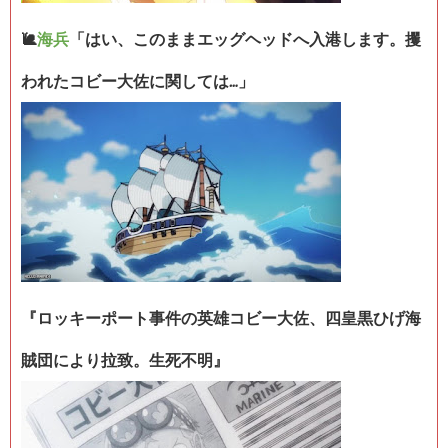
🐌
海兵
「はい、このままエッグヘッドへ入港します。攫
われたコビー大佐に関しては…」
『ロッキーポート事件の英雄コビー大佐、四皇黒ひげ海
賊団により拉致。生死不明』