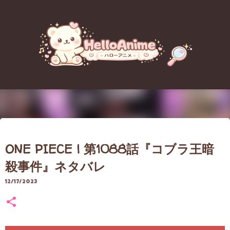
スキップしてメイン コンテンツに移動
【重要なお知らせ】アクセス障害
ONE PIECE | 第1088話『コブラ王暗
のお詫びとブログ移転（引っ越
殺事件』ネタバレ
し）について
12/17/2023
8/06/2026