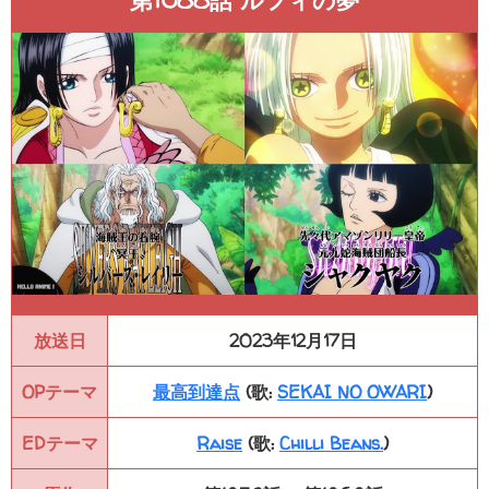
第1088話 ルフィの夢
放送日
2023年12月17日
OPテーマ
最高到達点
(歌:
SEKAI NO OWARI
)
EDテーマ
Raise
(歌:
Chilli Beans.
)