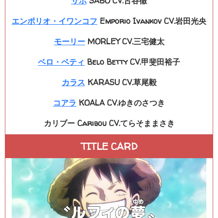
サボ
SABO CV.古谷徹
エンポリオ・イワンコフ
Emporio Ivankov CV.岩田光央
モーリー
MORLEY CV.三宅健太
ベロ・ベティ
Belo Betty CV.甲斐田裕子
カラス
KARASU CV.草尾毅
コアラ
KOALA CV.ゆきのさつき
カリブー Caribou CV.てらそままさき
TITLE CARD