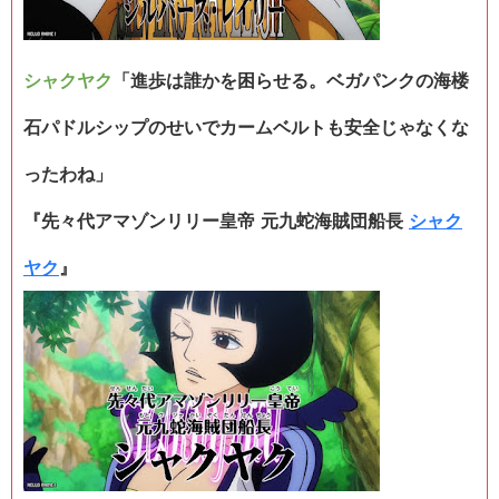
シャクヤク
「進歩は誰かを困らせる。ベガパンクの海楼
石パドルシップのせいでカームベルトも安全じゃなくな
ったわね」
『先々代アマゾンリリー皇帝 元九蛇海賊団船長
シャク
ヤク
』