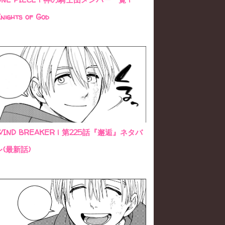
nights of God
WIND BREAKER | 第225話『邂逅』ネタバ
レ(最新話)