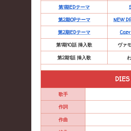
第1期EDテーマ
第2期OPテーマ
NEW D
第2期EDテーマ
Cozy
第1期10話 挿入歌
ヴァ
第2期1話 挿入歌
DIES
歌手
作詞
作曲