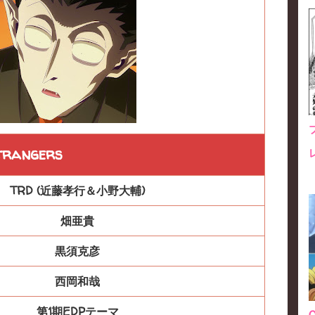
trangers
TRD (近藤孝行＆小野大輔)
畑亜貴
黒須克彦
西岡和哉
第1期EDPテーマ