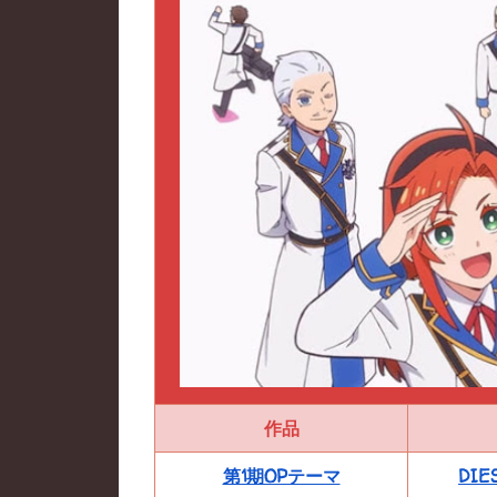
作品
第1期OPテーマ
DIE