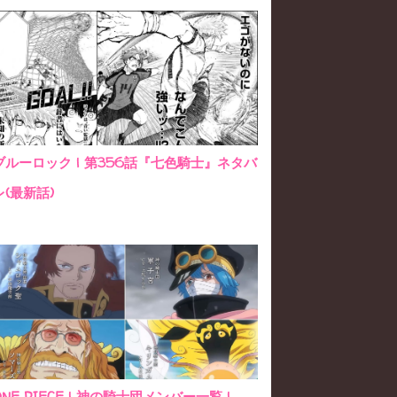
ブルーロック | 第356話『七色騎士』ネタバ
レ(最新話)
ONE PIECE | 神の騎士団メンバー一覧 |