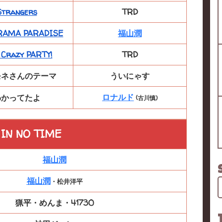
Strangers
TRD
RAMA PARADISE
福山潤
 Crazy PARTY!
TRD
モネさんのテーマ
ういにゃす
ロナルド
わかってたよ
(古川慎)
 IN NO TIME
福山潤
福山潤
・松井洋平
猟平・めんま・41730