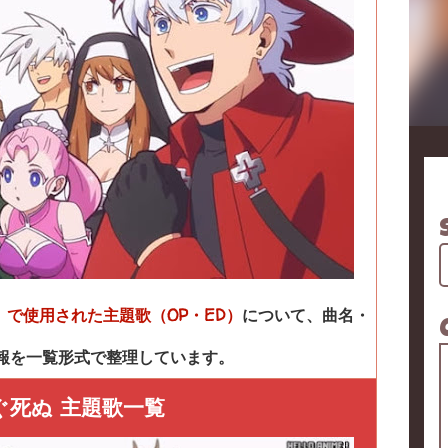
で使用された主題歌（OP・ED）
について、曲名・
報を一覧形式で整理しています。
ぐ死ぬ 主題歌一覧