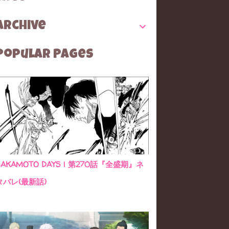
Archive
Popular Pages
SAKAMOTO DAYS | 第270話『全盛期』ネ
タバレ(最新話)