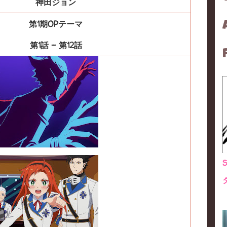
神田ジョン
第1期OPテーマ
第1話 - 第12話