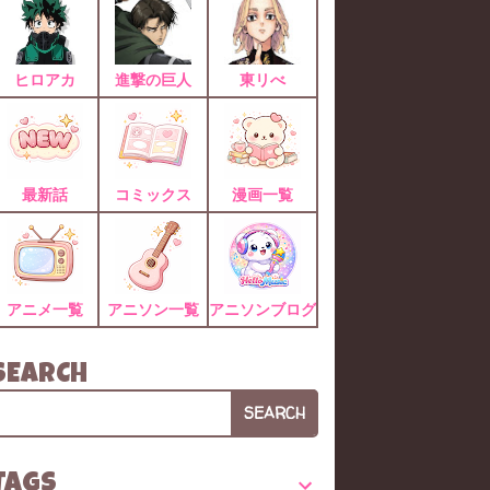
ヒロアカ
進撃の巨人
東リべ
最新話
コミックス
漫画一覧
アニメ一覧
アニソン一覧
アニソンブログ
SEARCH
SEARCH
TAGS