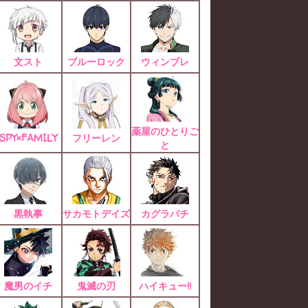
文スト
ブルーロック
ウィンブレ
薬屋のひとりご
SPY×FAMILY
フリーレン
と
黒執事
サカモトデイズ
カグラバチ
魔男のイチ
鬼滅の刃
ハイキュー!!