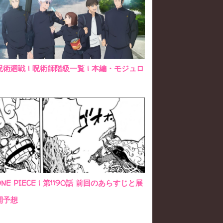
呪術廻戦 | 呪術師階級一覧 | 本編・モジュロ
ONE PIECE | 第1190話 前回のあらすじと展
開予想