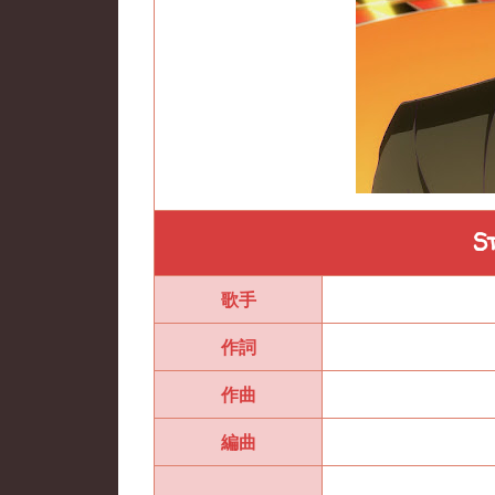
S
歌手
作詞
作曲
編曲